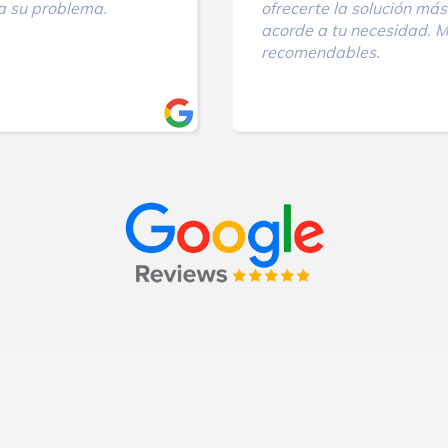
 su problema.
ofrecerte la solución más
acorde a tu necesidad. 
recomendables.