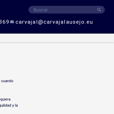
Buscar
Buscar
369
carvajal@carvajalausejo.eu
e cuando
quiera.
ilidad y la