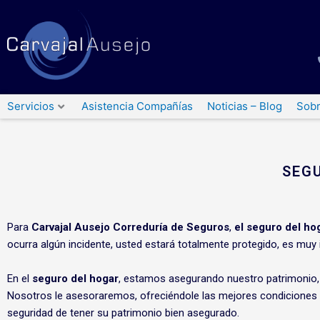
Ir
al
contenido
Servicios
Asistencia Compañías
Noticias – Blog
Sobr
SEG
Para
Carvajal Ausejo Correduría de Seguros
,
el seguro del ho
ocurra algún incidente, usted estará totalmente protegido, es muy
En el
seguro del hogar
, estamos asegurando nuestro patrimonio, 
Nosotros le asesoraremos, ofreciéndole las mejores condiciones y 
seguridad de tener su patrimonio bien asegurado.