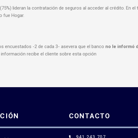
(75%) lideran la contratación de seguros al acceder al crédito. En e
o fue Hogar.
os encuestados -2 de cada 3- asevera que el banco
no le informó 
información recibe el cliente sobre esta opción
CIÓN
CONTACTO
941 243 707