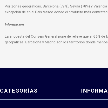
Por zonas geográficas, Barcelona (79%), Sevilla (78%) y Valencia 
excepción de en el País Vasco donde el producto más contratad
Información
La encuesta del Consejo General pone de relieve que el
66%
de l
geográficas, Barcelona y Madrid son los territorios donde menos 
CATEGORÍAS
INFORMA