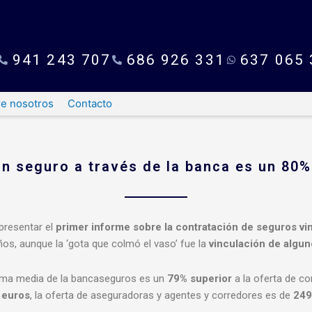
941 243 707
686 926 331
637 065 
e nosotros
Contacto
un seguro a través de la banca es un 80
presentar el
primer informe sobre la contratación de seguros vin
ños, aunque la ‘gota que colmó el vaso’ fue la
vinculación de algun
rima media de la bancaseguros es un
79% superior
a la oferta de c
 euros
, la oferta de aseguradoras y agentes y corredores es de
249