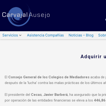
Ir
al
contenido
Servicios
Asistencia Compañías
Noticias – Blog
Sobr
Adquirir 
El
Consejo General de los Colegios de Mediadores
acaba de 
después de la ‘lucha’ contra las malas prácticas de los últimos a
El presidente del
Cecas
,
Javier Barberá
, ha asegurado que la p
por operación de las entidades financieras se eleva a los
446,86