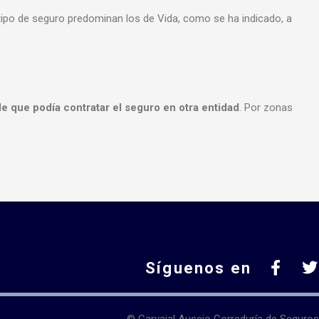
l tipo de seguro predominan los de Vida, como se ha indicado, a
de que podía contratar el seguro en otra entidad
. Por zonas
Síguenos en